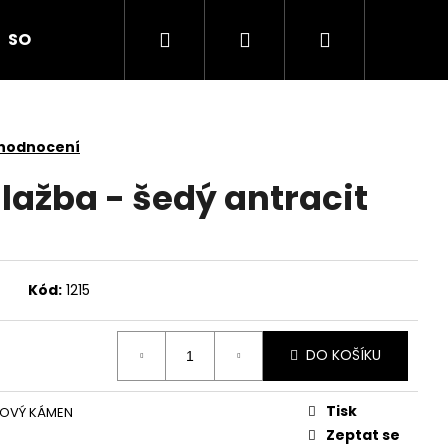
Hledat
Přihlášení
Nákupní
SOLITÉRY
PLETIVO
TRANSFORM
Zahradn
košík
 hodnocení
lažba - šedý antracit
Kód:
1215
DO KOŠÍKU
Tisk
OVÝ KÁMEN
Zeptat se