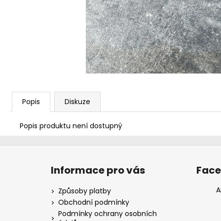
Popis
Diskuze
Popis produktu není dostupný
Z
á
Informace pro vás
Fac
p
a
A
Způsoby platby
t
Obchodní podmínky
í
Podmínky ochrany osobních