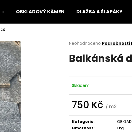
OBKLADOVÝ KÁMEN
DLAŽBA A ŠLAPÁKY
cit
Co potřebujete najít?
Průměrné
Neohodnoceno
Podrobnosti
hodnocení
Balkánská d
produktu
HLEDAT
je
0,0
z
5
Doporučujeme
hvězdiček.
Skladem
750 Kč
/ m2
Měrná
cena:
Kategorie
:
OBKLAD
Hmotnost
:
1 kg