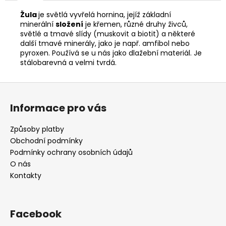
č
u
Žula
je světlá vyvřelá hornina
, jejíž základní
j
minerální
složení
je křemen, různé druhy živců,
e
světlé a tmavé slídy (muskovit a biotit) a některé
další tmavé minerály, jako je např. amfibol nebo
m
pyroxen. Používá se u nás jako dlažební materiál. Je
e
stálobarevná a velmi tvrdá.
Z
á
Informace pro vás
p
a
Způsoby platby
t
Obchodní podmínky
í
Podmínky ochrany osobních údajů
O nás
Kontakty
Facebook