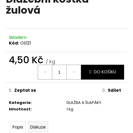
je
a
žulová
0,0
z
j
5
í
hvězdiček.
t
?
Skladem
Kód:
OS121
4,50 Kč
/ kg
Měrná
HLEDAT
DO KOŠÍKU
cena:
Zeptat se
Sdílet
D
o
Kategorie
:
DLAŽBA A ŠLAPÁKY
p
Hmotnost
:
1 kg
o
r
u
Popis
Diskuze