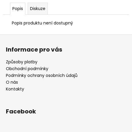
č
u
Popis
Diskuze
j
e
Popis produktu není dostupný
m
e
Z
á
Informace pro vás
p
a
Způsoby platby
t
Obchodní podmínky
í
Podmínky ochrany osobních údajů
O nás
Kontakty
Facebook