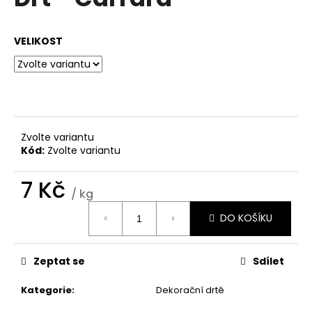
je
a
0,0
z
j
VELIKOST
5
í
hvězdiček.
t
?
Zvolte variantu
Kód:
Zvolte variantu
HLEDAT
7 Kč
/ kg
Měrná
DO KOŠÍKU
D
cena:
o
p
Zeptat se
Sdílet
o
r
Kategorie
:
Dekorační drtě
u