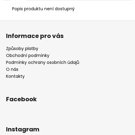
č
u
Popis produktu není dostupný
j
e
Z
m
á
e
Informace pro vás
p
a
Způsoby platby
t
Obchodní podmínky
í
Podmínky ochrany osobních údajů
O nás
Kontakty
Facebook
Instagram