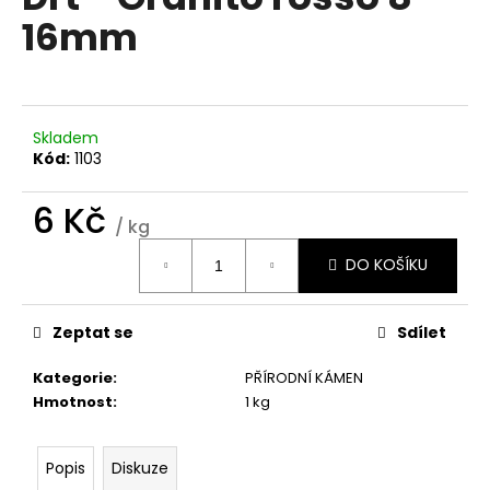
je
a
16mm
0,0
z
j
5
í
hvězdiček.
t
?
Skladem
Kód:
1103
6 Kč
/ kg
Měrná
HLEDAT
DO KOŠÍKU
cena:
Zeptat se
Sdílet
D
o
Kategorie
:
PŘÍRODNÍ KÁMEN
p
Hmotnost
:
1 kg
o
r
u
Popis
Diskuze