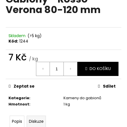
je
a
Verona 80-120 mm
0,0
z
j
5
í
hvězdiček.
t
?
Skladem
(>5 kg)
Kód:
1244
7 Kč
/ kg
Měrná
HLEDAT
DO KOŠÍKU
cena:
Zeptat se
Sdílet
D
o
Kategorie
:
Kameny do gabionů
p
Hmotnost
:
1 kg
o
r
u
Popis
Diskuze