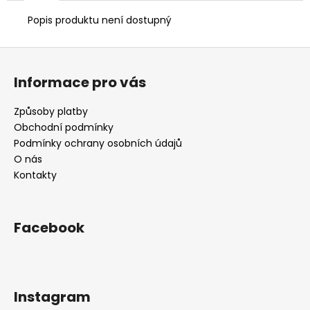
č
u
Popis produktu není dostupný
j
e
Z
m
á
e
Informace pro vás
p
a
Způsoby platby
t
Obchodní podmínky
í
Podmínky ochrany osobních údajů
O nás
Kontakty
Facebook
Instagram