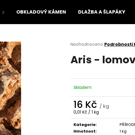
OBKLADOVÝ KÁMEN
DLAŽBA A ŠLAPÁKY
Co potřebujete najít?
Průměrné
Neohodnoceno
Podrobnosti
hodnocení
Aris - lomo
produktu
HLEDAT
je
0,0
z
5
Doporučujeme
hvězdiček.
Skladem
16 Kč
/ kg
Měrná
0,01 Kč / 1 kg
cena:
Kategorie
:
PŘÍROD
Hmotnost
:
1 kg