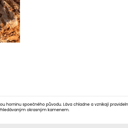
 horninu spoečného původu. Láva chladne a vznikají pravidelné 
je vyhledávaným okrasným kamenem.